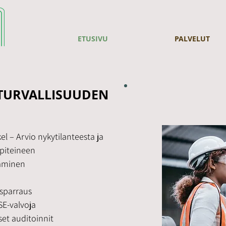
ETUSIVU
PALVELUT
TURVALLISUUDEN
l – Arvio nykytilanteesta ja
piteineen
täminen
 sparraus
SE-valvoja
set auditoinnit