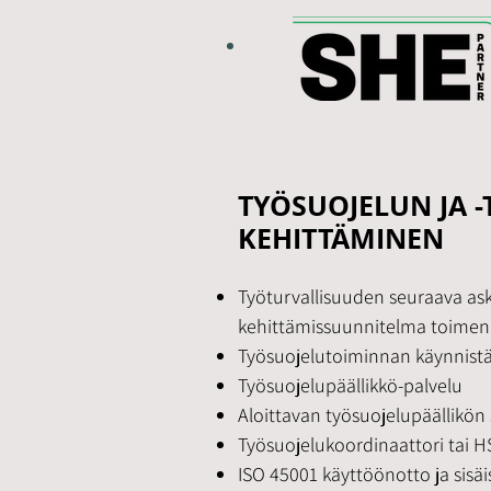
TYÖSUOJELUN JA -
KEHITTÄMINEN
Työturvallisuuden seuraava aske
kehittämissuunnitelma toimen
Työsuojelutoiminnan käynnis
Työsuojelupäällikkö-palvelu
Aloittavan työsuojelupäällikön
Työsuojelukoordinaattori tai H
ISO 45001 käyttöönotto ja sisäi